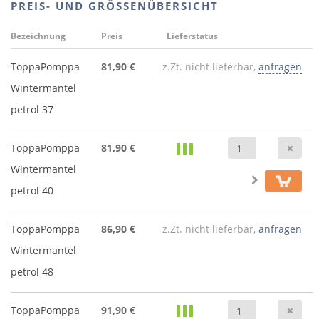
PREIS- UND GRÖSSENÜBERSICHT
Bezeichnung
Preis
Lieferstatus
ToppaPomppa
81,90 €
z.Zt. nicht lieferbar,
anfragen
Wintermantel
petrol 37
Anz
ToppaPomppa
81,90 €
Wintermantel
petrol 40
ToppaPomppa
86,90 €
z.Zt. nicht lieferbar,
anfragen
Wintermantel
petrol 48
Anz
ToppaPomppa
91,90 €