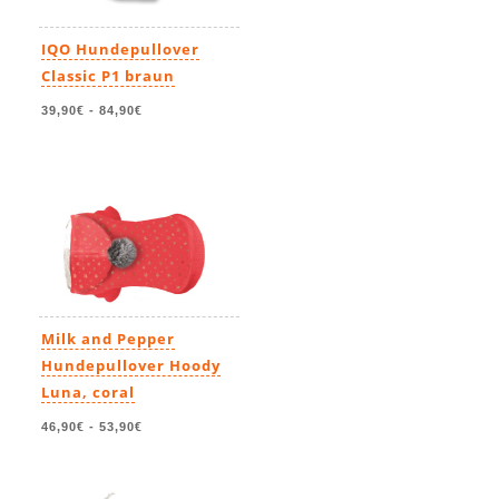
IQO Hundepullover
Classic P1 braun
39,90€
-
84,90€
Milk and Pepper
Hundepullover Hoody
Luna, coral
46,90€
-
53,90€