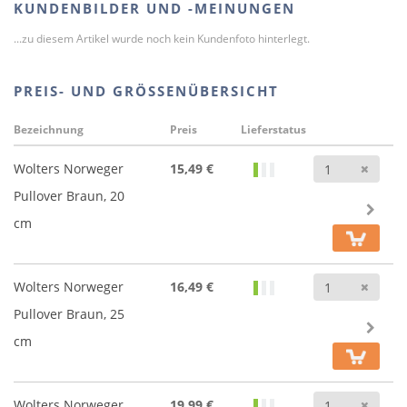
KUNDENBILDER UND -MEINUNGEN
...zu diesem Artikel wurde noch kein Kundenfoto hinterlegt.
PREIS- UND GRÖSSENÜBERSICHT
Bezeichnung
Preis
Lieferstatus
Anz
Wolters Norweger
15,49 €
Pullover Braun, 20
cm
Anz
Wolters Norweger
16,49 €
Pullover Braun, 25
cm
Anz
Wolters Norweger
19,99 €