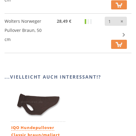
Anz
Wolters Norweger
28,49 €
Pullover Braun, 50
cm
...VIELLEICHT AUCH INTERESSANT!?
IQO Hundepullover
Classic braun/meliert