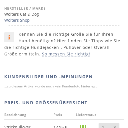
HERSTELLER / MARKE
Wolters Cat & Dog
Wolters Shop
Kennen Sie die richtige Größe Sie für Ihren
Hund benötigen? Hier finden Sie Tipps wie Sie
die richtige Hundejacken-, Pullover oder Overall-
Größe ermitteln.
So messen Sie richtig!
KUNDENBILDER UND -MEINUNGEN
...zu diesem Artikel wurde noch kein Kundenfoto hinterlegt.
PREIS- UND GRÖSSENÜBERSICHT
Bezeichnung
Preis
Lieferstatus
Anz
Strickpullover
17,95 €