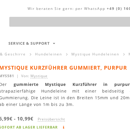
Wir beraten Sie gern:
per WhatsApp
+49 (0) 16
Produktsuche
SERVICE & SUPPORT
 & Geschirre
Hundeleinen
Mystique Hundeleinen
MYSTIQUE KURZFÜHRER GUMMIERT, PURPUR
MYS581
| Von:
Mystique
Der
gummierte Mystique Kurzführer in purpur
strapazierfähige Hundeleine mit einer beidseitig 
Gummierung. Die Leine ist in den Breiten 15mm und 20mm
ab einer Länge von 1m bis zu 3m.
6,99€
-
10,99€
Preisübersicht
SOFORT AB LAGER LIEFERBAR