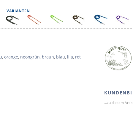
VARIANTEN
u
,
orange
,
neongrün
,
braun
,
blau
,
lila
,
rot
KUNDENBI
...zu diesem Arti