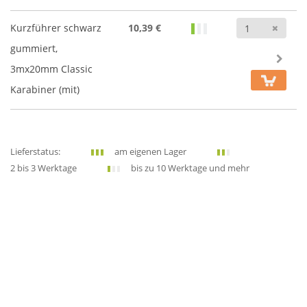
Anz
Kurzführer schwarz
10,39 €
gummiert,
3mx20mm Classic
Karabiner (mit)
Lieferstatus:
am eigenen Lager
2 bis 3 Werktage
bis zu 10 Werktage und mehr