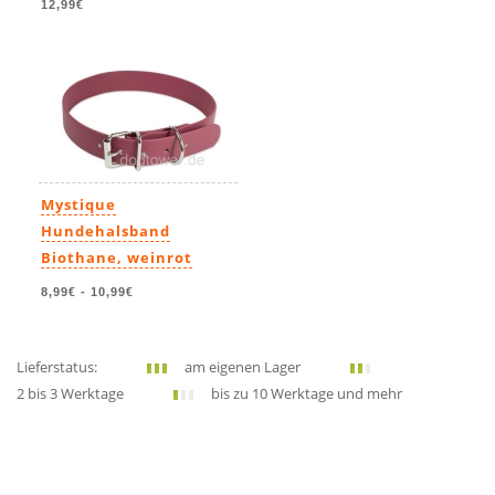
12,99€
Mystique
Hundehalsband
Biothane, weinrot
8,99€
-
10,99€
Lieferstatus:
am eigenen Lager
2 bis 3 Werktage
bis zu 10 Werktage und mehr