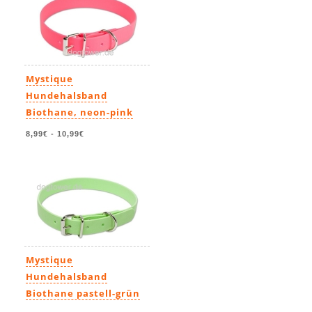
Mystique
Hundehalsband
Biothane, neon-pink
8,99€
-
10,99€
Mystique
Hundehalsband
Biothane pastell-grün