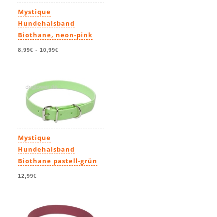
Mystique
Hundehalsband
Biothane, neon-pink
8,99€
-
10,99€
Mystique
Hundehalsband
Biothane pastell-grün
12,99€