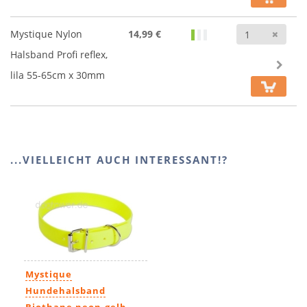
Anz
Mystique Nylon
14,99 €
Halsband Profi reflex,
lila 55-65cm x 30mm
...VIELLEICHT AUCH INTERESSANT!?
Mystique
Hundehalsband