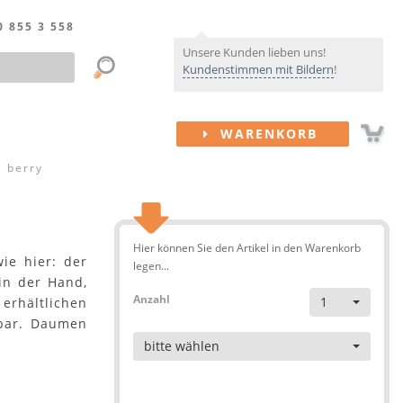
0 855 3 558
Unsere Kunden lieben uns!
Kundenstimmen mit Bildern
!
WARENKORB
e berry
Hier können Sie den Artikel in den Warenkorb
wie hier: der
legen...
in der Hand,
Anzahl
1
 erhältlichen
zbar. Daumen
Artikel
bitte wählen