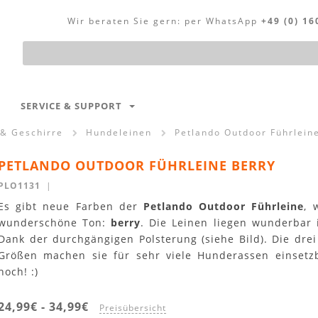
Wir beraten Sie gern:
per WhatsApp
+49 (0) 16
Produktsuche
SERVICE & SUPPORT
 & Geschirre
Hundeleinen
Petlando Outdoor Führlein
PETLANDO OUTDOOR FÜHRLEINE BERRY
PLO1131
|
Es gibt neue Farben der
Petlando Outdoor Führleine
, 
wunderschöne Ton:
berry
. Die Leinen liegen wunderbar 
Dank der durchgängigen Polsterung (siehe Bild). Die drei
Größen machen sie für sehr viele Hunderassen einset
hoch! :)
24,99€
-
34,99€
Preisübersicht