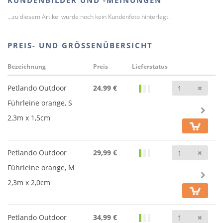
KUNDENBILDER UND -MEINUNGEN
...zu diesem Artikel wurde noch kein Kundenfoto hinterlegt.
PREIS- UND GRÖSSENÜBERSICHT
Bezeichnung
Preis
Lieferstatus
Anz
Petlando Outdoor
24,99 €
Führleine orange, S
2,3m x 1,5cm
Anz
Petlando Outdoor
29,99 €
Führleine orange, M
2,3m x 2,0cm
Anz
Petlando Outdoor
34,99 €