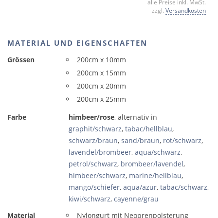
alle Preise inkl. MwSt.
zzgl.
Versandkosten
MATERIAL UND EIGENSCHAFTEN
Grössen
200cm x 10mm
200cm x 15mm
200cm x 20mm
200cm x 25mm
Farbe
himbeer/rose
, alternativ in
graphit/schwarz
,
tabac/hellblau
,
schwarz/braun
,
sand/braun
,
rot/schwarz
,
lavendel/brombeer
,
aqua/schwarz
,
petrol/schwarz
,
brombeer/lavendel
,
himbeer/schwarz
,
marine/hellblau
,
mango/schiefer
,
aqua/azur
,
tabac/schwarz
,
kiwi/schwarz
,
cayenne/grau
Material
Nylongurt mit Neoprenpolsterung