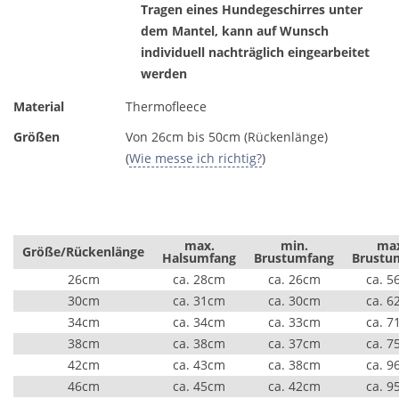
Tragen eines Hundegeschirres unter
dem Mantel, kann auf Wunsch
individuell nachträglich eingearbeitet
werden
Material
Thermofleece
Größen
Von 26cm bis 50cm (Rückenlänge)
(
Wie messe ich richtig?
)
max.
min.
ma
Größe/Rückenlänge
Halsumfang
Brustumfang
Brustu
26cm
ca. 28cm
ca. 26cm
ca. 5
30cm
ca. 31cm
ca. 30cm
ca. 6
34cm
ca. 34cm
ca. 33cm
ca. 7
38cm
ca. 38cm
ca. 37cm
ca. 7
42cm
ca. 43cm
ca. 38cm
ca. 9
46cm
ca. 45cm
ca. 42cm
ca. 9