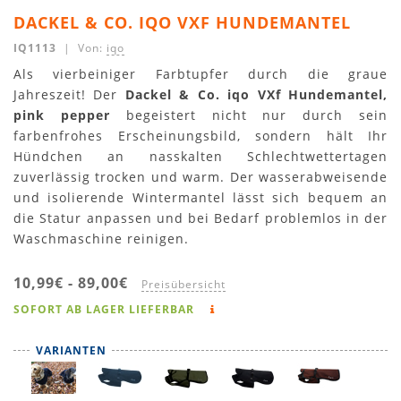
DACKEL & CO. IQO VXF HUNDEMANTEL
IQ1113
| Von:
iqo
Als vierbeiniger Farbtupfer durch die graue
Jahreszeit! Der
Dackel & Co. iqo VXf Hundemantel,
pink pepper
begeistert nicht nur durch sein
farbenfrohes Erscheinungsbild, sondern hält Ihr
Hündchen an nasskalten Schlechtwettertagen
zuverlässig trocken und warm. Der wasserabweisende
und isolierende Wintermantel lässt sich bequem an
die Statur anpassen und bei Bedarf problemlos in der
Waschmaschine reinigen.
10,99€
-
89,00€
Preisübersicht
SOFORT AB LAGER LIEFERBAR
VARIANTEN