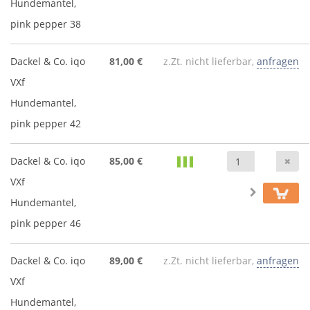
Hundemantel,
pink pepper 38
Dackel & Co. iqo
81,00 €
z.Zt. nicht lieferbar,
anfragen
VXf
Hundemantel,
pink pepper 42
An
Dackel & Co. iqo
85,00 €
VXf
Hundemantel,
pink pepper 46
Dackel & Co. iqo
89,00 €
z.Zt. nicht lieferbar,
anfragen
VXf
Hundemantel,