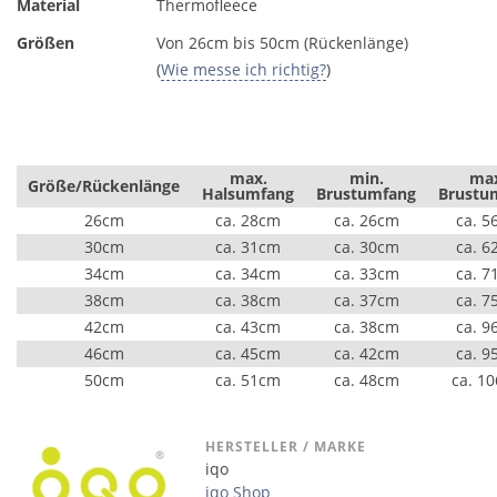
Material
Thermofleece
Größen
Von 26cm bis 50cm (Rückenlänge)
(
Wie messe ich richtig?
)
max.
min.
ma
Größe/Rückenlänge
Halsumfang
Brustumfang
Brustu
26cm
ca. 28cm
ca. 26cm
ca. 5
30cm
ca. 31cm
ca. 30cm
ca. 6
34cm
ca. 34cm
ca. 33cm
ca. 7
38cm
ca. 38cm
ca. 37cm
ca. 7
42cm
ca. 43cm
ca. 38cm
ca. 9
46cm
ca. 45cm
ca. 42cm
ca. 9
50cm
ca. 51cm
ca. 48cm
ca. 1
HERSTELLER / MARKE
iqo
iqo Shop