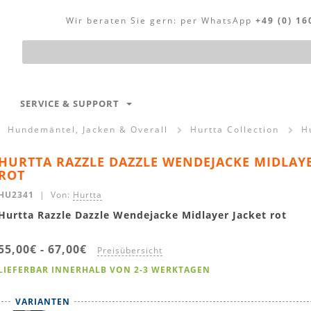
Wir beraten Sie gern:
per WhatsApp
+49 (0) 16
Produktsuche
SERVICE & SUPPORT
Hundemäntel, Jacken & Overall
Hurtta Collection
H
HURTTA RAZZLE DAZZLE WENDEJACKE MIDLAYE
ROT
HU2341
| Von:
Hurtta
Hurtta Razzle Dazzle Wendejacke Midlayer Jacket rot
55,00€
-
67,00€
Preisübersicht
LIEFERBAR INNERHALB VON 2-3 WERKTAGEN
VARIANTEN