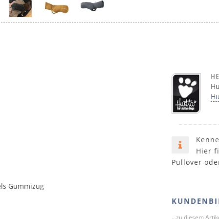
HE
Hu
Hu
Kenne
Hier f
Pullover ode
ttels Gummizug
KUNDENBI
...zu diesem Arti