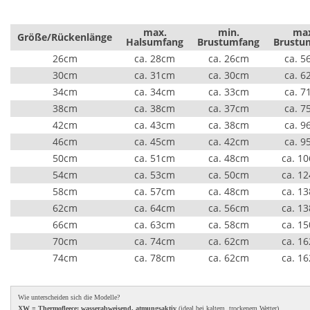
max.
min.
ma
Größe/Rückenlänge
Halsumfang
Brustumfang
Brustu
26cm
ca. 28cm
ca. 26cm
ca. 5
30cm
ca. 31cm
ca. 30cm
ca. 6
34cm
ca. 34cm
ca. 33cm
ca. 7
38cm
ca. 38cm
ca. 37cm
ca. 7
42cm
ca. 43cm
ca. 38cm
ca. 9
46cm
ca. 45cm
ca. 42cm
ca. 9
50cm
ca. 51cm
ca. 48cm
ca. 1
54cm
ca. 53cm
ca. 50cm
ca. 1
58cm
ca. 57cm
ca. 48cm
ca. 1
62cm
ca. 64cm
ca. 56cm
ca. 1
66cm
ca. 63cm
ca. 58cm
ca. 1
70cm
ca. 74cm
ca. 62cm
ca. 1
74cm
ca. 78cm
ca. 62cm
ca. 1
Wie unterscheiden sich die Modelle?
XW = Thermofleece: wasserabweisend, atmungsaktiv
(ideal bei kaltem, trockenem Wetter)