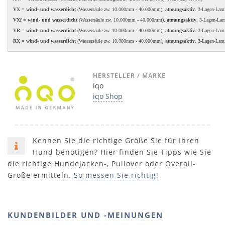
VX = wind- und wasserdicht
(Wassersäule zw. 10.000mm - 40.000mm),
atmungsaktiv
. 3-Lagen-Lam
VXf = wind- und wasserdicht
(Wassersäule zw. 10.000mm - 40.000mm),
atmungsaktiv
. 3-Lagen-La
VR = wind- und wasserdicht
(Wassersäule zw. 10.000mm - 40.000mm),
atmungsaktiv
. 3-Lagen-Lam
RX = wind- und wasserdicht
(Wassersäule zw. 10.000mm - 40.000mm),
atmungsaktiv
. 3-Lagen-Lam
HERSTELLER / MARKE
iqo
iqo Shop
Kennen Sie die richtige Größe Sie für Ihren
Hund benötigen? Hier finden Sie Tipps wie Sie
die richtige Hundejacken-, Pullover oder Overall-
Größe ermitteln.
So messen Sie richtig!
KUNDENBILDER UND -MEINUNGEN