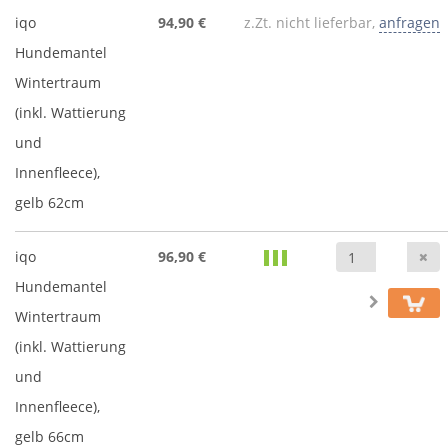
iqo
94,90 €
z.Zt. nicht lieferbar,
anfragen
Hundemantel
Wintertraum
(inkl. Wattierung
und
Innenfleece),
gelb 62cm
A
iqo
96,90 €
Hundemantel
Wintertraum
(inkl. Wattierung
und
Innenfleece),
gelb 66cm