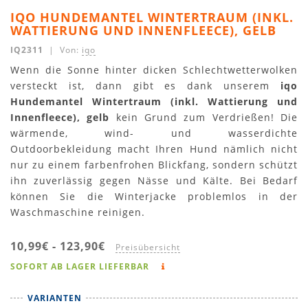
IQO HUNDEMANTEL WINTERTRAUM (INKL.
WATTIERUNG UND INNENFLEECE), GELB
IQ2311
| Von:
iqo
Wenn die Sonne hinter dicken Schlechtwetterwolken
versteckt ist, dann gibt es dank unserem
iqo
Hundemantel Wintertraum (inkl. Wattierung und
Innenfleece), gelb
kein Grund zum Verdrießen! Die
wärmende, wind- und wasserdichte
Outdoorbekleidung macht Ihren Hund nämlich nicht
nur zu einem farbenfrohen Blickfang, sondern schützt
ihn zuverlässig gegen Nässe und Kälte. Bei Bedarf
können Sie die Winterjacke problemlos in der
Waschmaschine reinigen.
10,99€
-
123,90€
Preisübersicht
SOFORT AB LAGER LIEFERBAR
VARIANTEN