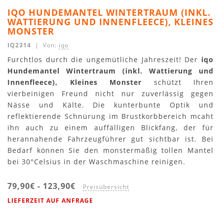
IQO HUNDEMANTEL WINTERTRAUM (INKL.
WATTIERUNG UND INNENFLEECE), KLEINES
MONSTER
IQ2314
| Von:
iqo
Furchtlos durch die ungemütliche Jahreszeit! Der
iqo
Hundemantel Wintertraum (inkl. Wattierung und
Innenfleece), Kleines Monster
schützt Ihren
vierbeinigen Freund nicht nur zuverlässig gegen
Nässe und Kälte. Die kunterbunte Optik und
reflektierende Schnürung im Brustkorbbereich mcaht
ihn auch zu einem auffälligen Blickfang, der für
herannahende Fahrzeugführer gut sichtbar ist. Bei
Bedarf können Sie den monstermäßig tollen Mantel
bei 30°Celsius in der Waschmaschine reinigen.
79,90€
-
123,90€
Preisübersicht
LIEFERZEIT AUF ANFRAGE