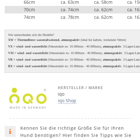
66cm
ca. 63cm
ca. 58cm
ca. 1
70cm
ca. 74cm
ca. 62cm
ca. 1
74cm
ca. 78cm
ca. 62cm
ca. 1
Wie unterscheiden sich die Modelle?
XW = Thermofleece: wasserabweisend, atmungsaktiv
(ideal bei kaltem, trockenem Wetter)
VX = wind- und wasserdicht
(Wassersäule zw. 10.000mm - 40.000mm),
atmungsaktiv
. 3-Lagen-Lam
VXf = wind- und wasserdicht
(Wassersäule zw. 10.000mm - 40.000mm),
atmungsaktiv
. 3-Lagen-La
VR = wind- und wasserdicht
(Wassersäule zw. 10.000mm - 40.000mm),
atmungsaktiv
. 3-Lagen-Lam
RX = wind- und wasserdicht
(Wassersäule zw. 10.000mm - 40.000mm),
atmungsaktiv
. 3-Lagen-Lam
HERSTELLER / MARKE
iqo
iqo Shop
Kennen Sie die richtige Größe Sie für Ihren
Hund benötigen? Hier finden Sie Tipps wie Sie