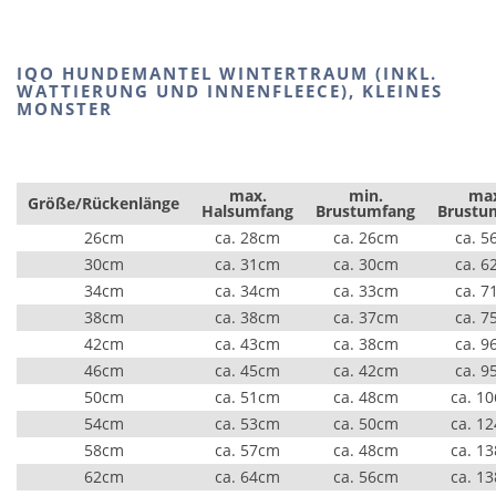
IQO HUNDEMANTEL WINTERTRAUM (INKL.
WATTIERUNG UND INNENFLEECE), KLEINES
MONSTER
max.
min.
ma
Größe/Rückenlänge
Halsumfang
Brustumfang
Brustu
26cm
ca. 28cm
ca. 26cm
ca. 5
30cm
ca. 31cm
ca. 30cm
ca. 6
34cm
ca. 34cm
ca. 33cm
ca. 7
38cm
ca. 38cm
ca. 37cm
ca. 7
42cm
ca. 43cm
ca. 38cm
ca. 9
46cm
ca. 45cm
ca. 42cm
ca. 9
50cm
ca. 51cm
ca. 48cm
ca. 1
54cm
ca. 53cm
ca. 50cm
ca. 1
58cm
ca. 57cm
ca. 48cm
ca. 1
62cm
ca. 64cm
ca. 56cm
ca. 1