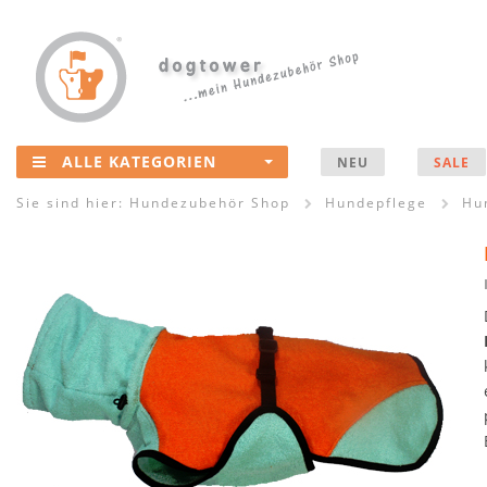
ALLE KATEGORIEN
NEU
SALE
Sie sind hier:
Hundezubehör Shop
Hundepflege
Hu