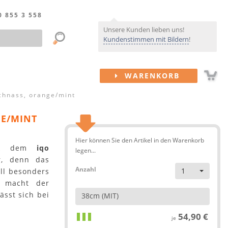
0 855 3 558
Unsere Kunden lieben uns!
Kundenstimmen mit Bildern
!
WARENKORB
chnass, orange/mint
E/MINT
Hier können Sie den Artikel in den Warenkorb
ank dem
iqo
legen...
r, denn das
Anzahl
1
ell besonders
t macht der
ässt sich bei
38cm (MIT)
54,90 €
je