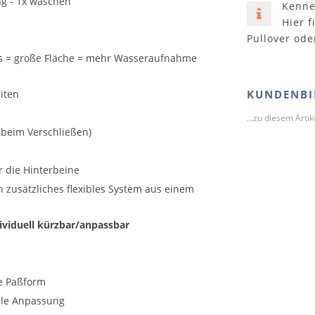
g - 1x waschen
Kenne
Hier f
Pullover ode
es = große Fläche = mehr Wasseraufnahme
iten
KUNDENBI
...zu diesem Arti
 beim Verschließen)
r die Hinterbeine
 zusätzliches flexibles System aus einem
ividuell kürzbar/anpassbar
re Paßform
lle Anpassung