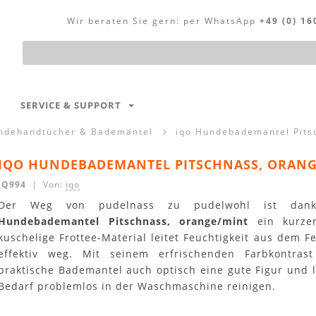
Wir beraten Sie gern:
per WhatsApp
+49 (0) 16
Produktsuche
SERVICE & SUPPORT
ndehandtücher & Bademäntel
iqo Hundebademantel Pits
IQO HUNDEBADEMANTEL PITSCHNASS, ORANG
IQ994
| Von:
iqo
Der Weg von pudelnass zu pudelwohl ist d
Hundebademantel Pitschnass, orange/mint
ein kurze
kuschelige Frottee-Material leitet Feuchtigkeit aus dem F
effektiv weg. Mit seinem erfrischenden Farbkontras
praktische Bademantel auch optisch eine gute Figur und l
Bedarf problemlos in der Waschmaschine reinigen.