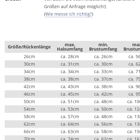
Größen auf Anfrage möglich!)
(
Wie messe ich richtig?
)
max.
min.
ma
Größe/Rückenlänge
Halsumfang
Brustumfang
Brustu
26cm
ca. 28cm
ca. 26cm
ca. 5
30cm
ca. 31cm
ca. 30cm
ca. 6
34cm
ca. 34cm
ca. 33cm
ca. 7
38cm
ca. 38cm
ca. 37cm
ca. 7
42cm
ca. 43cm
ca. 38cm
ca. 9
46cm
ca. 45cm
ca. 42cm
ca. 9
50cm
ca. 51cm
ca. 48cm
ca. 1
54cm
ca. 53cm
ca. 50cm
ca. 1
58cm
ca. 57cm
ca. 48cm
ca. 1
62cm
ca. 64cm
ca. 56cm
ca. 1
66cm
ca. 63cm
ca. 58cm
ca. 1
70cm
ca. 74cm
ca. 62cm
ca. 1