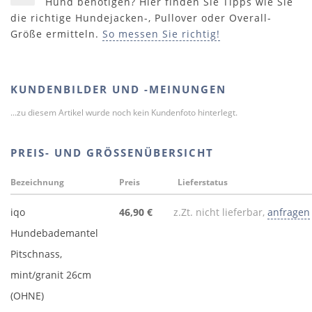
Hund benötigen? Hier finden Sie Tipps wie Sie
die richtige Hundejacken-, Pullover oder Overall-
Größe ermitteln.
So messen Sie richtig!
KUNDENBILDER UND -MEINUNGEN
...zu diesem Artikel wurde noch kein Kundenfoto hinterlegt.
PREIS- UND GRÖSSENÜBERSICHT
Bezeichnung
Preis
Lieferstatus
iqo
46,90 €
z.Zt. nicht lieferbar,
anfragen
Hundebademantel
Pitschnass,
mint/granit 26cm
(OHNE)