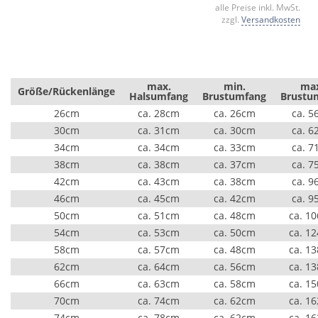
alle Preise inkl. MwSt.
zzgl.
Versandkosten
max.
min.
ma
Größe/Rückenlänge
Halsumfang
Brustumfang
Brustu
26cm
ca. 28cm
ca. 26cm
ca. 5
30cm
ca. 31cm
ca. 30cm
ca. 6
34cm
ca. 34cm
ca. 33cm
ca. 7
38cm
ca. 38cm
ca. 37cm
ca. 7
42cm
ca. 43cm
ca. 38cm
ca. 9
46cm
ca. 45cm
ca. 42cm
ca. 9
50cm
ca. 51cm
ca. 48cm
ca. 1
54cm
ca. 53cm
ca. 50cm
ca. 1
58cm
ca. 57cm
ca. 48cm
ca. 1
62cm
ca. 64cm
ca. 56cm
ca. 1
66cm
ca. 63cm
ca. 58cm
ca. 1
70cm
ca. 74cm
ca. 62cm
ca. 1
74cm
ca. 78cm
ca. 62cm
ca. 1