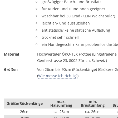
großzügiger Bauch- und Brustlatz
für Rüden und Hündinnen geeignet
waschbar bei 30 Grad (KEIN Weichspüler)
leicht an- und auszuziehen
antistatisch/ keine statische Aufladung
trocknet sehr schnell
ein Hundegeschirr kann problemlos darüb
Material
Hochwertiger ÖKO-TEX Frottee (Eingetragen
Genferstrasse 23, 8002 Zürich, Schweiz)
Größen
Von 26cm bis 90cm (Rückenlänge) (Größere Gr
(
Wie messe ich richtig?
)
max.
min.
Größe/Rückenlänge
Halsumfang
Brustumfang
Br
26cm
ca. 28cm
ca. 26cm
30cm
ca. 31cm
ca. 30cm