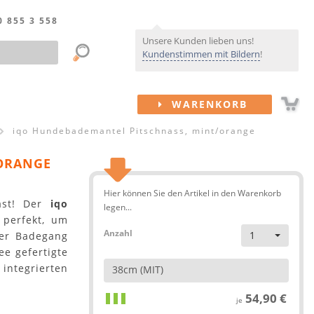
0 855 3 558
Unsere Kunden lieben uns!
Kundenstimmen mit Bildern
!
WARENKORB
iqo Hundebademantel Pitschnass, mint/orange
ORANGE
Hier können Sie den Artikel in den Warenkorb
rast! Der
iqo
legen...
 perfekt, um
Anzahl
1
der Badegang
e gefertigte
integrierten
38cm (MIT)
54,90 €
je