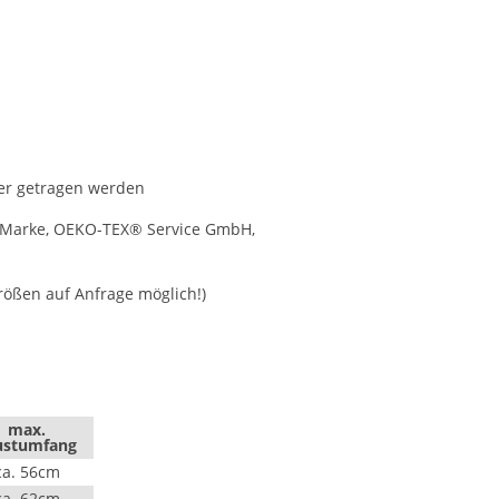
er getragen werden
e Marke, OEKO-TEX® Service GmbH,
ößen auf Anfrage möglich!)
max.
ustumfang
ca. 56cm
ca. 62cm