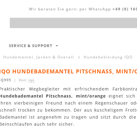
Wir beraten Sie gern:
per WhatsApp
+49 (0) 16
Produktsuche
SERVICE & SUPPORT
Hundemäntel, Jacken & Overall
Hundebekleidung IQO
IQO HUNDEBADEMANTEL PITSCHNASS, MINT/
IQ995
| Von:
iqo
Praktischer Wegbegleiter mit erfrischendem Farbkont
Hundebademantel Pitschnass, mint/orange
eignet sich
Ihren vierbeinigen Freund nach einem Regenschauer o
schnell trocken zu bekommen. Der aus kuscheligem Frotte
Bademantel ist angenehm zu tragen und sitzt durch die 
Beinschlaufen auch sehr sicher.