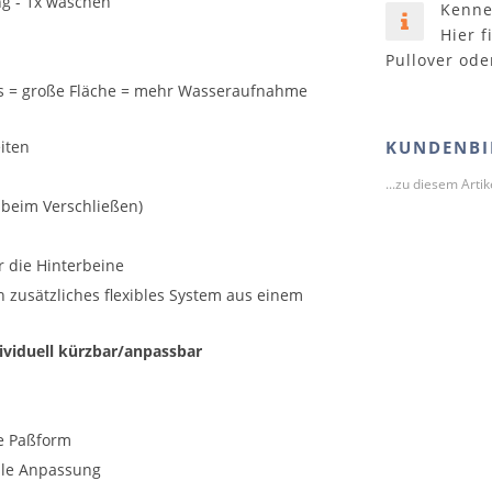
g - 1x waschen
Kenne
Hier f
Pullover ode
es = große Fläche = mehr Wasseraufnahme
iten
KUNDENBI
...zu diesem Arti
 beim Verschließen)
r die Hinterbeine
 zusätzliches flexibles System aus einem
ividuell kürzbar/anpassbar
re Paßform
lle Anpassung